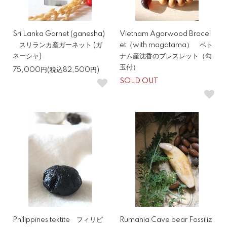
Sri Lanka Garnet (ganesha)
Vietnam Agarwood Bracel
スリランカ産ガーネット (ガ
et（with magatama） ベト
ネーシャ)
ナム産沈香のブレスレット（勾
玉付）
75,000円(税込82,500円)
SOLD OUT
Philippines tektite フィリピ
Rumania Cave bear Fossiliz