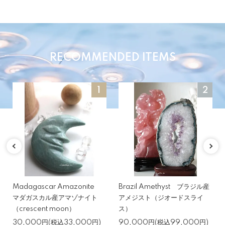
RECOMMENDED ITEMS
1
2
Madagascar Amazonite
Brazil Amethyst ブラジル産
マダガスカル産アマゾナイト
アメジスト（ジオードスライ
（crescent moon）
ス）
30,000円(税込33,000円)
90,000円(税込99,000円)