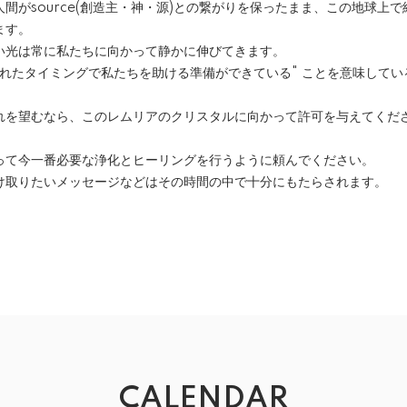
間がsource(創造主・神・源)との繋がりを保ったまま、この地球上
ます。
い光は常に私たちに向かって静かに伸びてきます。
れたタイミングで私たちを助ける準備ができている" ことを意味してい
れを望むなら、このレムリアのクリスタルに向かって許可を与えてくだ
って今一番必要な浄化とヒーリングを行うように頼んでください。
け取りたいメッセージなどはその時間の中で十分にもたらされます。
CALENDAR