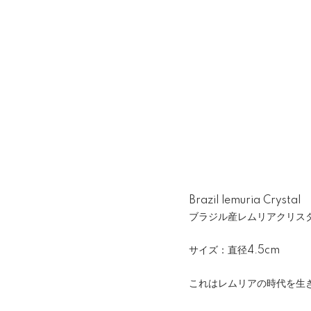
Brazil lemuria Crystal
ブラジル産レムリアクリス
サイズ：直径4.5cm
これはレムリアの時代を生