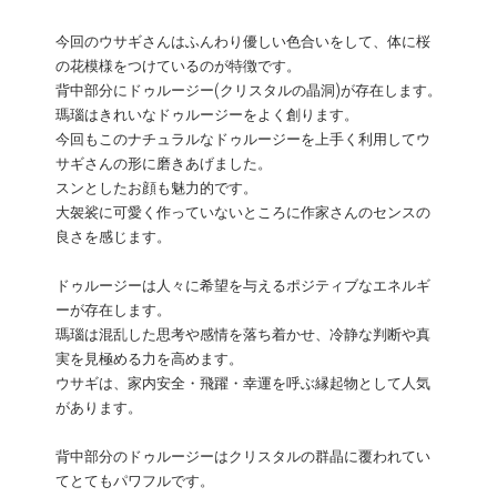
今回のウサギさんはふんわり優しい色合いをして、体に桜
の花模様をつけているのが特徴です。
背中部分にドゥルージー(クリスタルの晶洞)が存在します。
瑪瑙はきれいなドゥルージーをよく創ります。
今回もこのナチュラルなドゥルージーを上手く利用してウ
サギさんの形に磨きあげました。
スンとしたお顔も魅力的です。
大袈裟に可愛く作っていないところに作家さんのセンスの
良さを感じます。
ドゥルージーは人々に希望を与えるポジティブなエネルギ
ーが存在します。
瑪瑙は混乱した思考や感情を落ち着かせ、冷静な判断や真
実を見極める力を高めます。
ウサギは、家内安全・飛躍・幸運を呼ぶ縁起物として人気
があります。
背中部分のドゥルージーはクリスタルの群晶に覆われてい
てとてもパワフルです。