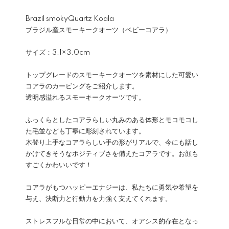
Brazil smokyQuartz Koala
ブラジル産スモーキークオーツ（ベビーコアラ）
サイズ：3.1×3.0cm
トップグレードのスモーキークオーツを素材にした可愛い
コアラのカービングをご紹介します。
透明感溢れるスモーキークオーツです。
ふっくらとしたコアラらしい丸みのある体形とモコモコし
た毛並なども丁寧に彫刻されています。
木登り上手なコアラらしい手の形がリアルで、今にも話し
かけてきそうなポジティブさを備えたコアラです。お顔も
すごくかわいいです！
コアラがもつハッピーエナジーは、私たちに勇気や希望を
与え、決断力と行動力を力強く支えてくれます。
ストレスフルな日常の中において、オアシス的存在となっ